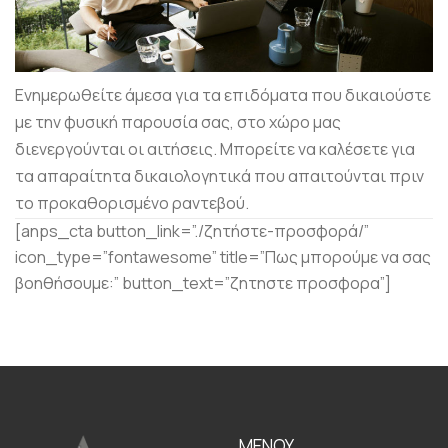
Ενημερωθείτε άμεσα για τα επιδόματα που δικαιούστε
με την φυσική παρουσία σας, στο χώρο μας
διενεργούνται οι αιτήσεις. Μπορείτε να καλέσετε για
τα απαραίτητα δικαιολογητικά που απαιτούνται πριν
το προκαθορισμένο ραντεβού.
[anps_cta button_link=”./ζητήστε-προσφορά/”
icon_type=”fontawesome” title=”Πως μπορούμε να σας
βοηθήσουμε:” button_text=”ζητηστε προσφορα”]
ΜΕΝΟΥ