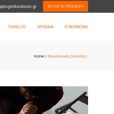
×
g@logistikesliseis.gr
ΖΗΤΗΣΤΕ ΠΡΟΣΦΟΡΑ
TAXBLOG
ΧΡΗΣΙΜΑ
ΕΠΙΚΟΙΝΩΝΙΑ
Σ
Home
Φορολογικές Δηλώσεις: