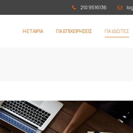
210 9516136
lo
Η ΕΤΑΙΡΙΑ
ΓΙΑ ΕΠΙΧΕΙΡΗΣΕΙΣ
ΓΙΑ ΙΔΙΩΤΕΣ
ΕΞΥΠΗΡΕΤΗΣΗ
ΦΟΡΟΛΟΓΙΚΕΣ ΔΗΛΩΣΕΙ
ΕΝΑΡΞΗ ΜΕΤΑΒΟΛΗ
ΡΥΘΜΙΣΕΙΣ ΟΦΕΙΛΩΝ
ΕΠΙΧΕΙΡΗΣΗΣ
ΕΠΙΔΟΜΑΤΑ
ΥΠΟΣΤΗΡΙΞΗ
ΜΙΣΘΟΔΟΣΙΑΣ ΚΑΙ
ΑΝΘΡΩΠΙΝΟΥ ΔΥΝΑΜΙΚΟΥ
ΖΗΤΗΣΤΕ ΠΡΟΣΦΟΡΑ