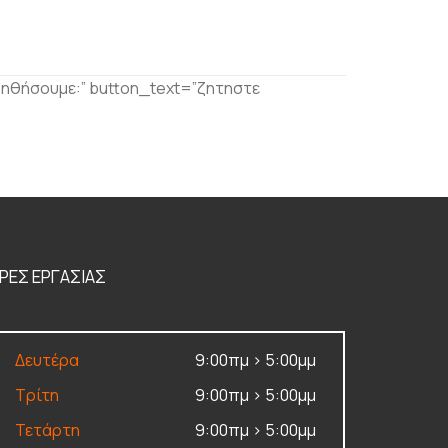
οηθήσουμε:” button_text=”ζητηστε
ΡΕΣ ΕΡΓΑΣΙΑΣ
Δευτέρα
9:00πμ > 5:00μμ
Τρίτη
9:00πμ > 5:00μμ
Τετάρτη
9:00πμ > 5:00μμ