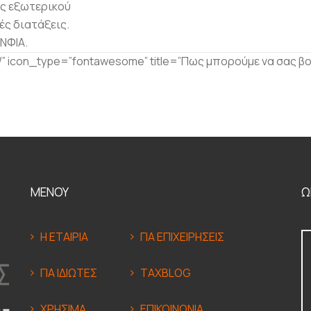
ς εξωτερικού
ές διατάξεις.
ΝΦΙΑ.
” icon_type=”fontawesome” title=”Πως μπορούμε να σας β
ΜΕΝΟΥ
Ω
Η ΕΤΑΙΡΙΑ
ΓΙΑ ΕΠΙΧΕΙΡΗΣΕΙΣ
ΓΙΑ ΙΔΙΩΤΕΣ
TAXBLOG
ΧΡΗΣΙΜΑ
ΕΠΙΚΟΙΝΩΝΙΑ