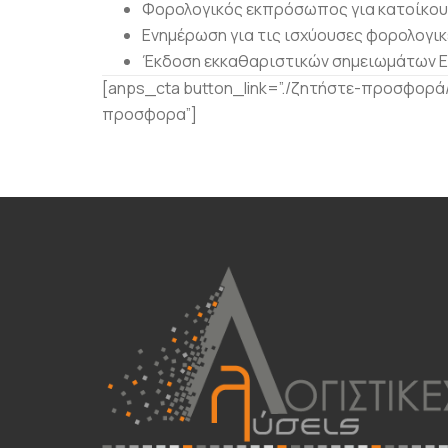
Φορολογικός εκπρόσωπος για κατοίκου
Ενημέρωση για τις ισχύουσες φορολογικ
Έκδοση εκκαθαριστικών σημειωμάτων Ε
[anps_cta button_link=”./ζητήστε-προσφορά/
προσφορα”]