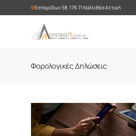
Εσπερίδων 58, 176 71 Καλλιθέα Αττική
Φορολογικές Δηλώσεις: